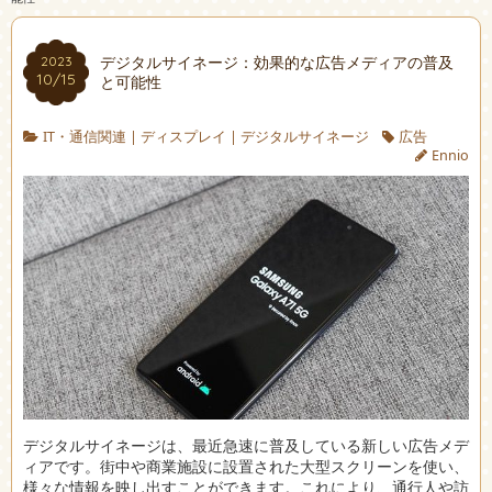
デジタルサイネージ：効果的な広告メディアの普及
2023
10/15
と可能性
IT・通信関連
|
ディスプレイ
|
デジタルサイネージ
広告
Ennio
デジタルサイネージは、最近急速に普及している新しい広告メデ
ィアです。
街中や商業施設に設置された大型スクリーンを使い、
様々な情報を映し出すことができます。これにより、通行人や訪