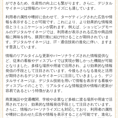
ができるため、生産性の向上にも繋がります。さらに、デジタル
サイネージは情報のパーソナライズにも適しています。
利用者の属性や嗜好に合わせて、ターゲティングされた広告や情
報を表示することが可能です。これにより、より効果的な情報発
信とコミュニケーションが図れます。例えば、ショッピングモー
ルのデジタルサイネージでは、利用者が表示される広告や商品情
報に興味を持ち、購買行動に結び付けることが期待されていま
す。デジタルサイネージは、IT・通信技術の進化に伴い、ますま
す普及しています。
情報のリアルタイムな更新やパーソナライズされた情報提供な
ど、従来の看板やディスプレイでは実現が難しかった機能が可能
となりました。多様な場所や用途で活用され、より効果的な情報
発信の手段として注目されています。今後もさらなる進化と活用
が期待されるデジタルサイネージに注目していきましょう。デジ
タルサイネージは、デジタル技術を用いて情報を表示する看板や
ディスプレイのことで、リアルタイムな情報提供や情報の更新が
容易であるという特徴があります。
商業施設や交通機関、学校や企業など多岐に渡る場所や用途で活
用されており、効果的な情報発信手段として注目されています。
さらに、情報のパーソナライズにも対応しており、利用者の属性
や嗜好に合わせた広告や情報を表示することが可能です。進化し