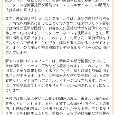
アルタイムな情報提供が可能です。デジタルサイネージの活用方
法は多岐に渡ります。
まず、商業施設やショッピングモールでは、最新の商品情報やセ
ール情報を効果的に伝えることができます。従来のプリント看板
では情報の更新が困難で、お客さんに正確な情報を提供するのが
難しかったのですが、デジタルサイネージを使用することで、即
座に情報を更新できます。これにより、お客さんに最新情報をリ
アルタイムで伝えることができ、購買意欲を高めることができま
す。また、公共施設や交通機関でもデジタルサイネージの活用が
進んでいます。
駅やバス停のディスプレイには、時刻表や運行情報だけでなく、
天候情報やニュース、広告なども表示されます。これにより、利
用者に必要な情報を提供するだけでなく、待ち時間を有効活用す
ることができます。また、災害情報の配信や緊急時における避難
案内など、安全面でもデジタルサイネージは役立ちます。さら
に、学校や企業でもデジタルサイネージが活用されるようになっ
ています。
学校では掲示物のデジタル化や時間割の表示、重要なお知らせの
共有などが行われます。また、企業では会議や社内イベントの案
内、社内報の配信などに利用されることがあります。デジタルサ
イネージを利用することで、情報の一元管理や効果的な情報共有